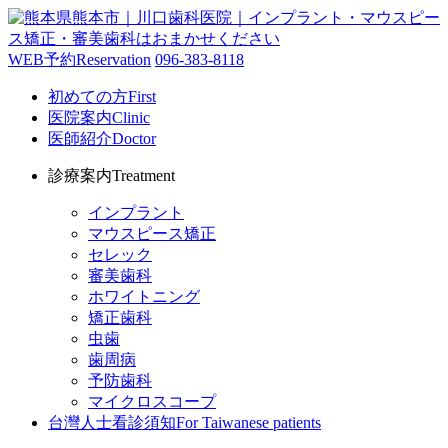
WEB予約
Reservation
096-383-8118
初めての方
First
医院案内
Clinic
医師紹介
Doctor
診療案内
Treatment
インプラント
マウスピース矯正
セレック
審美歯科
ホワイトニング
矯正歯科
虫歯
歯周病
予防歯科
マイクロスコープ
台灣人士看診須知
For Taiwanese patients