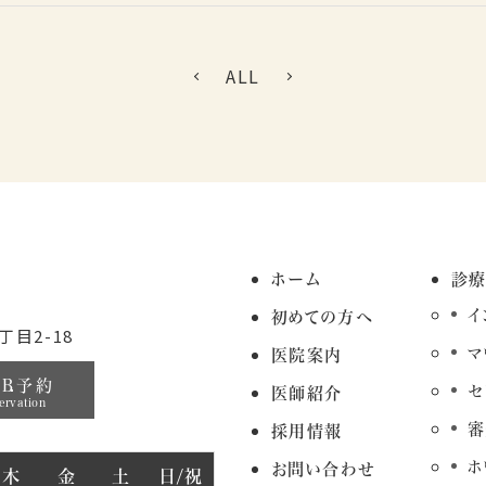
ALL
ホーム
診
イ
初めての方へ
目2-18
マ
医院案内
EB予約
セ
医師紹介
ervation
審
採用情報
ホ
お問い合わせ
木
金
土
日/祝