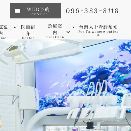
096-383-8118
WEB予約
Reservation
診療案
院案
医師紹
台灣人士看診須知
内
For Taiwanese patien
内
介
ts
Treatmen
inic
Doctor
t
インプラント
矯正歯科
マウスピース矯正
虫歯
セレック
歯周病
審美歯科
予防歯科
ホワイトニング
マイクロスコープ