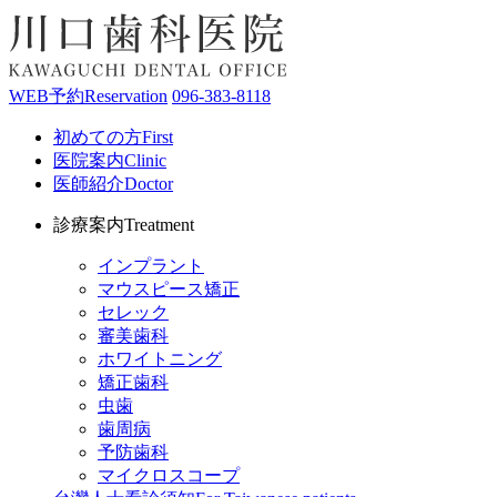
WEB予約
Reservation
096-383-8118
初めての方
First
医院案内
Clinic
医師紹介
Doctor
診療案内
Treatment
インプラント
マウスピース矯正
セレック
審美歯科
ホワイトニング
矯正歯科
虫歯
歯周病
予防歯科
マイクロスコープ