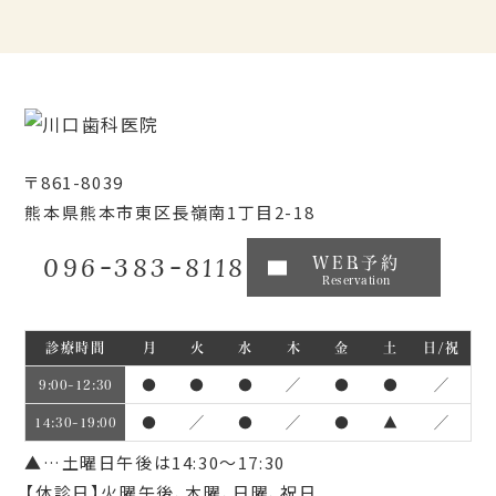
〒861-8039
熊本県熊本市東区長嶺南1丁目2-18
096-383-8118
WEB予約
Reservation
診療時間
月
火
水
木
金
土
日/祝
●
●
●
／
●
●
／
9:00~12:30
●
／
●
／
●
▲
／
14:30~19:00
▲…土曜日午後は14:30～17:30
【休診日】火曜午後、木曜、日曜、祝日