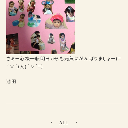
さぁー心機一転明日からも元気にがんばりましょー(=
´∀｀)人(´∀｀=)
池田
ALL