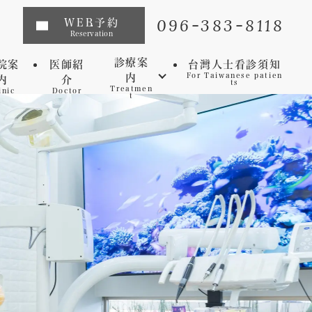
096-383-8118
WEB予約
Reservation
診療案
院案
医師紹
台灣人士看診須知
内
For Taiwanese patien
内
介
ts
Treatmen
inic
Doctor
t
インプラント
矯正歯科
マウスピース矯正
虫歯
セレック
歯周病
審美歯科
予防歯科
ホワイトニング
マイクロスコープ