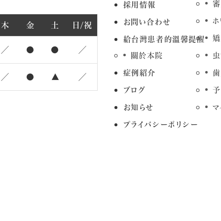
審
採用情報
ホ
お問い合わせ
木
金
土
日/祝
矯
給台灣患者的溫馨提醒
／
●
●
／
關於本院
虫
症例紹介
歯
／
●
▲
／
ブログ
予
お知らせ
マ
プライバシーポリシー