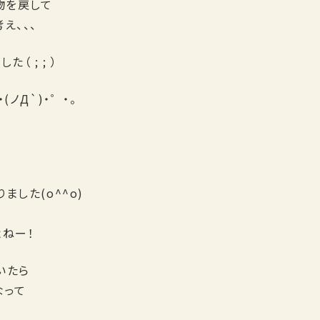
物を戻して
え、、、
（ ; ; ）
ノД`)・゜・。
した(o^^o)
よねー！
いたら
なって