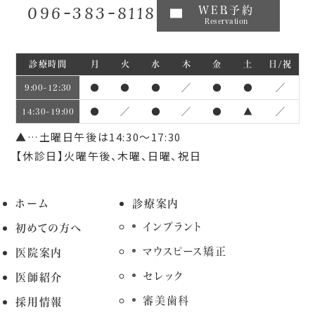
096-383-8118
WEB予約
Reservation
診療時間
月
火
水
木
金
土
日/祝
●
●
●
／
●
●
／
9:00~12:30
●
／
●
／
●
▲
／
14:30~19:00
▲…土曜日午後は14:30～17:30
【休診日】火曜午後、木曜、日曜、祝日
ホーム
診療案内
インプラント
初めての方へ
マウスピース矯正
医院案内
セレック
医師紹介
審美歯科
採用情報