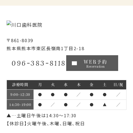
〒861-8039
熊本県熊本市東区長嶺南1丁目2-18
096-383-8118
WEB予約
Reservation
診療時間
月
火
水
木
金
土
日/祝
●
●
●
／
●
●
／
9:00~12:30
●
／
●
／
●
▲
／
14:30~19:00
▲…土曜日午後は14:30～17:30
【休診日】火曜午後、木曜、日曜、祝日