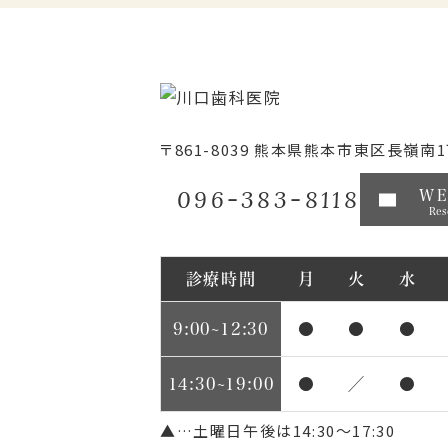
〒861-8039
熊本県熊本市東区長嶺南1丁
096-383-8118
W
Res
診療時間
月
火
水
9:00~12:30
●
●
●
14:30~19:00
●
／
●
▲…土曜日午後は14:30～17:30