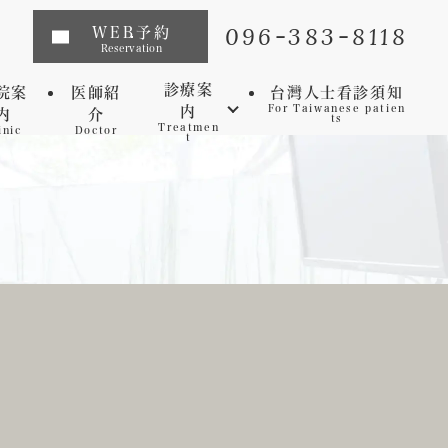
096-383-8118
WEB予約
Reservation
診療案
院案
医師紹
台灣人士看診須知
内
For Taiwanese patien
内
介
ts
Treatmen
inic
Doctor
t
インプラント
矯正歯科
マウスピース矯正
虫歯
セレック
歯周病
審美歯科
予防歯科
ホワイトニング
マイクロスコープ