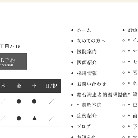
ホーム
診
イ
初めての方へ
目2-18
マ
医院案内
EB予約
セ
医師紹介
ervation
審
採用情報
ホ
お問い合わせ
木
金
土
日/祝
矯
給台灣患者的溫馨提醒
／
●
●
／
關於本院
虫
症例紹介
歯
／
●
▲
／
ブログ
予
お知らせ
マ