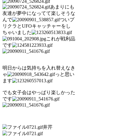
あまりにも
友達が夢中になってて楽しそうな
んで
ついプ
リクラとUFOキャッチャーをし
ちゃいました
これが戦利品
です
明日からは気持ちを入れ替えなき
ゃ
っと思い
ます
でも女子会はやっぱり楽しかった
です
井芹