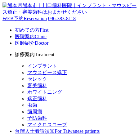
WEB予約
Reservation
096-383-8118
初めての方
First
医院案内
Clinic
医師紹介
Doctor
診療案内
Treatment
インプラント
マウスピース矯正
セレック
審美歯科
ホワイトニング
矯正歯科
虫歯
歯周病
予防歯科
マイクロスコープ
台灣人士看診須知
For Taiwanese patients