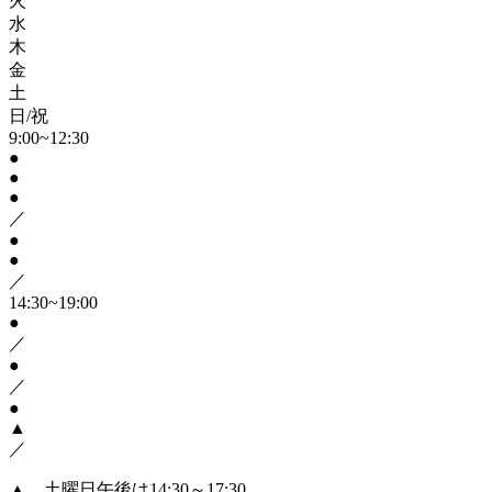
火
水
木
金
土
日/祝
9:00~12:30
●
●
●
／
●
●
／
14:30~19:00
●
／
●
／
●
▲
／
▲…土曜日午後は14:30～17:30