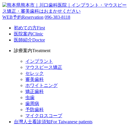
WEB予約
Reservation
096-383-8118
初めての方
First
医院案内
Clinic
医師紹介
Doctor
診療案内
Treatment
インプラント
マウスピース矯正
セレック
審美歯科
ホワイトニング
矯正歯科
虫歯
歯周病
予防歯科
マイクロスコープ
台灣人士看診須知
For Taiwanese patients