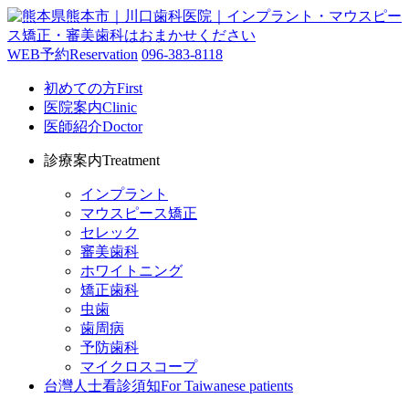
WEB予約
Reservation
096-383-8118
初めての方
First
医院案内
Clinic
医師紹介
Doctor
診療案内
Treatment
インプラント
マウスピース矯正
セレック
審美歯科
ホワイトニング
矯正歯科
虫歯
歯周病
予防歯科
マイクロスコープ
台灣人士看診須知
For Taiwanese patients