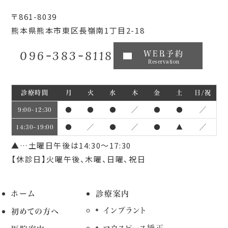
〒861-8039
熊本県熊本市東区長嶺南1丁目2-18
096-383-8118
WEB予約
Reservation
診療時間
月
火
水
木
金
土
日/祝
●
●
●
／
●
●
／
9:00~12:30
●
／
●
／
●
▲
／
14:30~19:00
▲…土曜日午後は14:30～17:30
【休診日】火曜午後、木曜、日曜、祝日
ホーム
診療案内
インプラント
初めての方へ