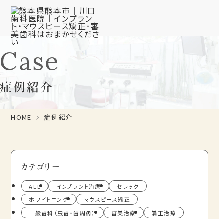
Case
症例紹介
HOME
症例紹介
カテゴリー
ALL
インプラント治療
セレック
ホワイトニング
マウスピース矯正
一般歯科（虫歯・歯周病）
審美治療
矯正治療